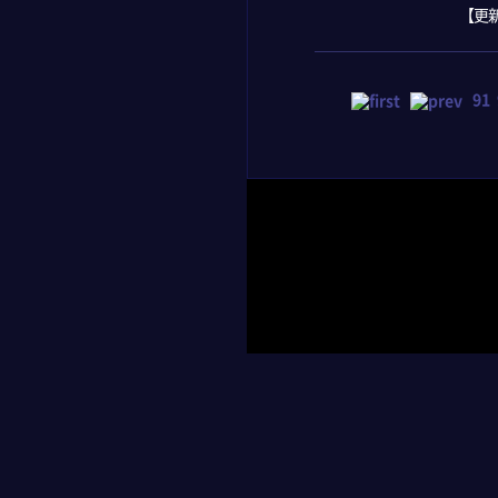
【更新
91