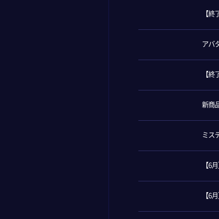
【終
アバ
【終了
新商
ミス
【6
【6